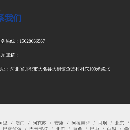
s
系我们
务热线：15028066567
联系邮箱：
地址：河北省邯郸市大名县大街镇鱼营村村东100米路北
阿里
澳门
阿克苏
安康
阿拉善盟
阿坝
北京
巴彦淖尔
巴音郭楞
北海
百色
巴中
白银
崇