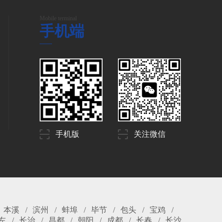
Mobile terminal
手机端
手机版
关注微信
本溪
滨州
蚌埠
毕节
包头
宝鸡
左
长治
昌都
朝阳
成都
长春
长沙