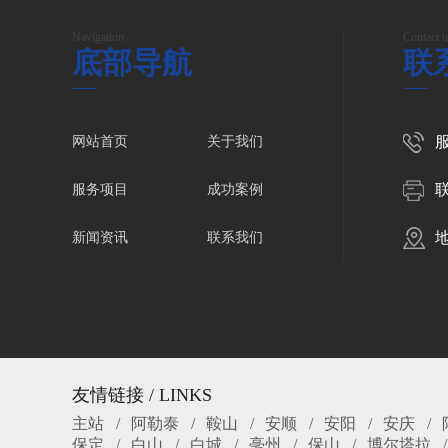
Navigation
Contact u
底部导航
联
服
网站首页
关于我们
服务项目
成功案例
新闻资讯
联系我们
友情链接 / LINKS
主站
阿勒泰
鞍山
安顺
安阳
安庆
保定
白山
白城
亳州
保山
博尔塔拉