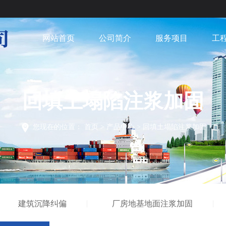
网站首页
公司简介
服务项目
工
回填土塌陷注浆加固
您现在的位置：
首页
>
产品中心
>
回填土塌陷注浆加固
建筑沉降纠偏
厂房地基地面注浆加固