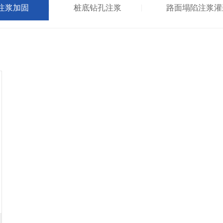
注浆加固
桩底钻孔注浆
路面塌陷注浆灌