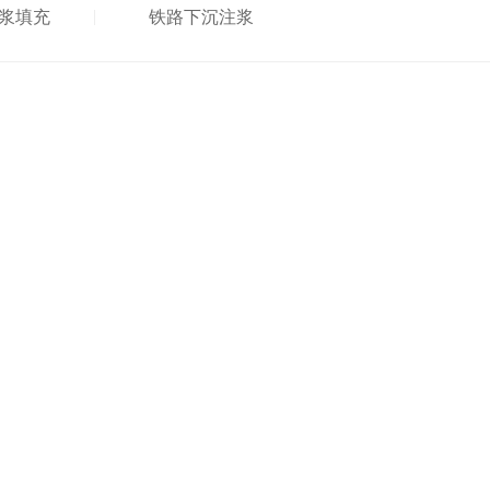
浆填充
铁路下沉注浆