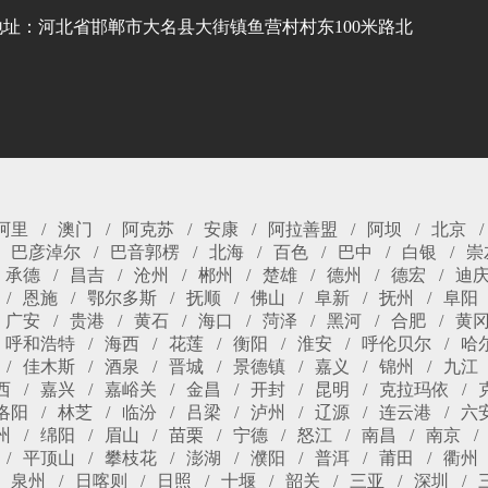
地址：河北省邯郸市大名县大街镇鱼营村村东100米路北
阿里
澳门
阿克苏
安康
阿拉善盟
阿坝
北京
巴彦淖尔
巴音郭楞
北海
百色
巴中
白银
崇
承德
昌吉
沧州
郴州
楚雄
德州
德宏
迪
恩施
鄂尔多斯
抚顺
佛山
阜新
抚州
阜阳
广安
贵港
黄石
海口
菏泽
黑河
合肥
黄
呼和浩特
海西
花莲
衡阳
淮安
呼伦贝尔
哈
佳木斯
酒泉
晋城
景德镇
嘉义
锦州
九江
西
嘉兴
嘉峪关
金昌
开封
昆明
克拉玛依
洛阳
林芝
临汾
吕梁
泸州
辽源
连云港
六
州
绵阳
眉山
苗栗
宁德
怒江
南昌
南京
平顶山
攀枝花
澎湖
濮阳
普洱
莆田
衢州
泉州
日喀则
日照
十堰
韶关
三亚
深圳