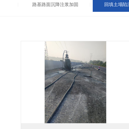
路基路面沉降注浆加固
回填土塌陷