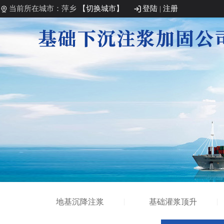
当前所在城市：萍乡
【切换城市】
登陆
|
注册
地基沉降注浆
基础灌浆顶升