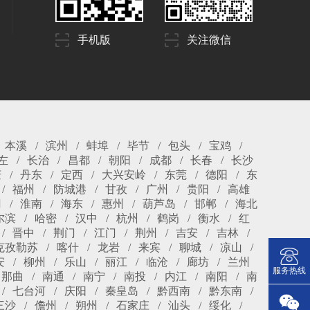
手机版
关注微信
本溪
滨州
蚌埠
毕节
包头
宝鸡
左
长治
昌都
朝阳
成都
长春
长沙
庆
丹东
定西
大兴安岭
东莞
德阳
东
福州
防城港
甘孜
广州
贵阳
高雄
冈
淮南
海东
惠州
葫芦岛
邯郸
海北
尔滨
哈密
汉中
杭州
鹤岗
衡水
红
晋中
荆门
江门
荆州
吉安
吉林
克孜勒苏
喀什
龙岩
来宾
聊城
凉山
安
柳州
乐山
丽江
临沧
廊坊
兰州
服务热线
那曲
南通
南宁
南投
内江
南阳
南
七台河
庆阳
秦皇岛
黔西南
黔东南
三沙
儋州
朔州
石家庄
汕头
绥化