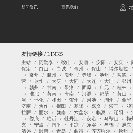
新闻资讯
联系我们
友情链接 / LINKS
主站
阿勒泰
鞍山
安顺
安阳
安庆
保定
白山
白城
亳州
保山
博尔塔拉
常州
滁州
潮州
赤峰
池州
常德
营
达州
大庆
大同
大连
大理
鄂州
赣州
甘南
果洛
固原
广元
桂林
淮北
黄南
海南
河源
鹤壁
黄山
河
怀化
和田
贺州
河池
湖州
金华
济南
焦作
揭阳
基隆
嘉义
济宁
鸡
拉萨
丽水
陇南
六盘水
临夏
辽阳
娄底
临沂
牡丹江
茂名
马鞍山
梅
充
宁波
南平
平凉
萍乡
盘锦
屏东
清远
黔南
青岛
曲靖
齐齐哈尔
钦州