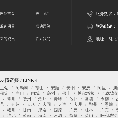
服务热线：150
网站首页
关于我们
联系邮箱：
服务项目
成功案例
地址：河北
新闻资讯
联系我们
友情链接 / LINKS
主站
阿勒泰
鞍山
安顺
安阳
安庆
阿里
澳
保定
白山
白城
亳州
保山
博尔塔拉
巴彦淖
常州
滁州
潮州
赤峰
池州
常德
承德
营
达州
大庆
大同
大连
大理
鄂州
恩施
赣州
甘南
果洛
固原
广元
桂林
广安
淮北
黄南
海南
河源
鹤壁
黄山
呼和浩特