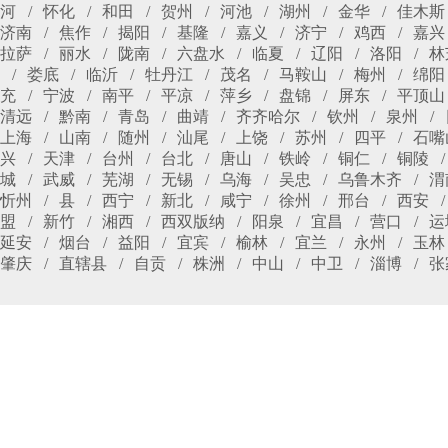
河
怀化
和田
贺州
河池
湖州
金华
佳木斯
济南
焦作
揭阳
基隆
嘉义
济宁
鸡西
嘉兴
拉萨
丽水
陇南
六盘水
临夏
辽阳
洛阳
林
娄底
临沂
牡丹江
茂名
马鞍山
梅州
绵阳
充
宁波
南平
平凉
萍乡
盘锦
屏东
平顶山
清远
黔南
青岛
曲靖
齐齐哈尔
钦州
泉州
上海
山南
随州
汕尾
上饶
苏州
四平
石嘴
兴
天津
台州
台北
唐山
铁岭
铜仁
铜陵
城
武威
芜湖
无锡
乌海
吴忠
乌鲁木齐
渭
忻州
县
西宁
新北
咸宁
徐州
邢台
西安
盟
新竹
湘西
西双版纳
阳泉
宜昌
营口
运
延安
烟台
益阳
宜宾
榆林
宜兰
永州
玉林
肇庆
直辖县
自贡
株洲
中山
中卫
淄博
张