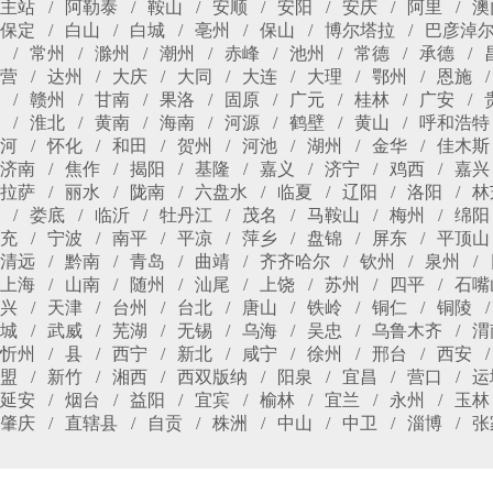
主站
阿勒泰
鞍山
安顺
安阳
安庆
阿里
澳
保定
白山
白城
亳州
保山
博尔塔拉
巴彦淖
常州
滁州
潮州
赤峰
池州
常德
承德
营
达州
大庆
大同
大连
大理
鄂州
恩施
赣州
甘南
果洛
固原
广元
桂林
广安
淮北
黄南
海南
河源
鹤壁
黄山
呼和浩特
河
怀化
和田
贺州
河池
湖州
金华
佳木斯
济南
焦作
揭阳
基隆
嘉义
济宁
鸡西
嘉兴
拉萨
丽水
陇南
六盘水
临夏
辽阳
洛阳
林
娄底
临沂
牡丹江
茂名
马鞍山
梅州
绵阳
充
宁波
南平
平凉
萍乡
盘锦
屏东
平顶山
清远
黔南
青岛
曲靖
齐齐哈尔
钦州
泉州
上海
山南
随州
汕尾
上饶
苏州
四平
石嘴
兴
天津
台州
台北
唐山
铁岭
铜仁
铜陵
城
武威
芜湖
无锡
乌海
吴忠
乌鲁木齐
渭
忻州
县
西宁
新北
咸宁
徐州
邢台
西安
盟
新竹
湘西
西双版纳
阳泉
宜昌
营口
运
延安
烟台
益阳
宜宾
榆林
宜兰
永州
玉林
肇庆
直辖县
自贡
株洲
中山
中卫
淄博
张